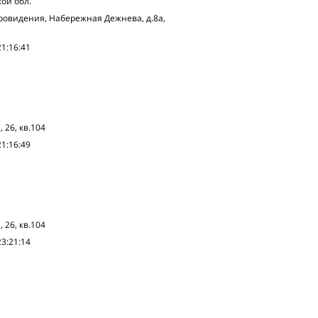
ой обл.
Провидения, Набережная Дежнева, д.8а,
21:16:41
 26, кв.104
21:16:49
 26, кв.104
23:21:14