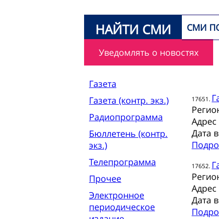
НАЙТИ СМИ
СМИ П
Уведомлять о новостях
Газета
Г
Газета (контр. экз.)
17651.
Регио
Радиопрограмма
Адрес
Дата 
Бюллетень (контр.
Подро
экз.)
Телепрограмма
Г
17652.
Регио
Прочее
Адрес
Электронное
Дата 
периодическое
Подро
издание