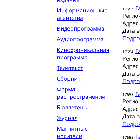
Г
17653.
Информационные
Регио
агентства
Адрес
Видеопрограмма
Дата 
Подро
Аудиопрограмма
Кинохроникальная
Г
17654.
программа
Регио
Адрес
Телетекст
Дата 
Сборник
Подро
Форма
Г
17655.
распространения
Регио
Бюллетень
Адрес
Дата 
Журнал
Подро
Магнитные
носители
Г
17656.