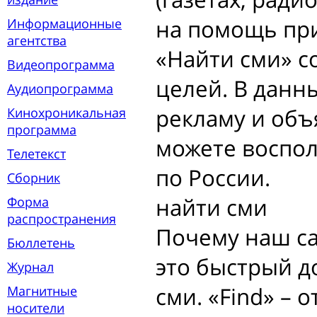
на помощь при
Информационные
агентства
«Найти сми» с
Видеопрограмма
целей. В дан
Аудиопрограмма
рекламу и объ
Кинохроникальная
программа
можете воспол
Телетекст
по России.
Сборник
найти сми
Форма
распространения
Почему наш са
Бюллетень
это быстрый д
Журнал
сми. «Find» – о
Магнитные
носители