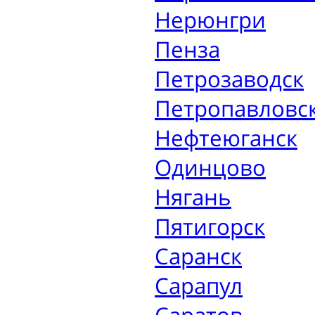
Нерюнгри
Пенза
Петрозаводск
Петропавловс
Нефтеюганск
Одинцово
Нягань
Пятигорск
Саранск
Сарапул