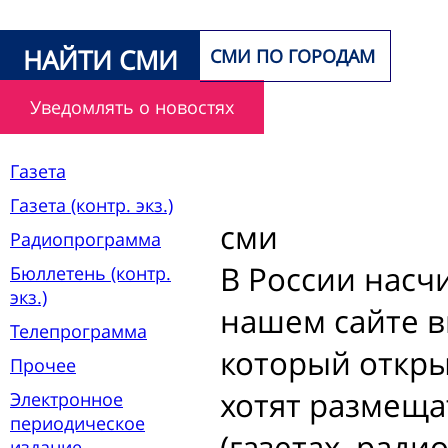
НАЙТИ СМИ
СМИ ПО ГОРОДАМ
Уведомлять о новостях
Газета
Газета (контр. экз.)
сми
Радиопрограмма
В России насч
Бюллетень (контр.
экз.)
нашем сайте в
Телепрограмма
который откры
Прочее
хотят размеща
Электронное
периодическое
(газетах, ради
издание