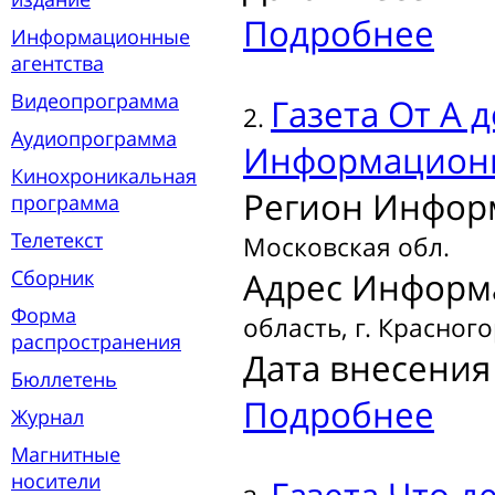
Подробнее
Информационные
агентства
Видеопрограмма
Газета
От А д
2.
Аудиопрограмма
Информационн
Кинохроникальная
Регион Инфор
программа
Телетекст
Московская обл.
Сборник
Адрес Информ
Форма
область, г. Красного
распространения
Дата внесения 
Бюллетень
Подробнее
Журнал
Магнитные
носители