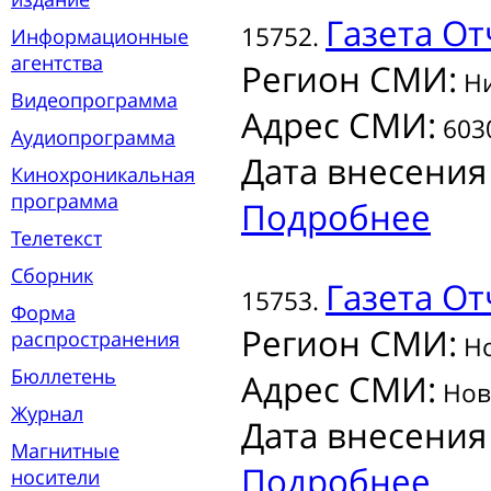
Газета
От
15752.
Информационные
агентства
Регион СМИ:
Ни
Видеопрограмма
Адрес СМИ:
6030
Аудиопрограмма
Дата внесения
Кинохроникальная
программа
Подробнее
Телетекст
Сборник
Газета
От
15753.
Форма
Регион СМИ:
распространения
Но
Бюллетень
Адрес СМИ:
Ново
Журнал
Дата внесения
Магнитные
Подробнее
носители