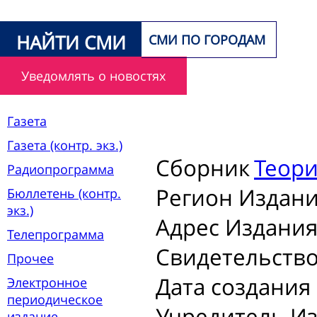
НАЙТИ СМИ
СМИ ПО ГОРОДАМ
Уведомлять о новостях
Газета
Газета (контр. экз.)
Сборник
Теори
Радиопрограмма
Регион Издани
Бюллетень (контр.
экз.)
Адрес Издания
Телепрограмма
Свидетельство
Прочее
Дата создания
Электронное
периодическое
Учредитель Из
издание