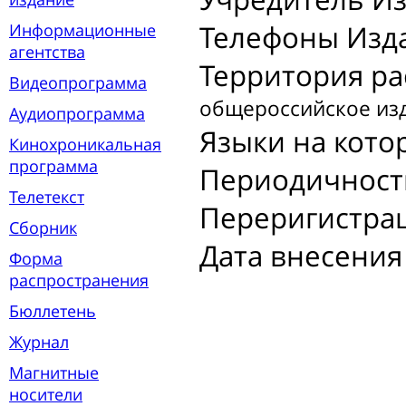
Телефоны Изд
Информационные
агентства
Территория ра
Видеопрограмма
общероссийское из
Аудиопрограмма
Языки на кото
Кинохроникальная
программа
Периодичност
Телетекст
Переригистрац
Сборник
Дата внесения 
Форма
распространения
Бюллетень
Журнал
Магнитные
носители