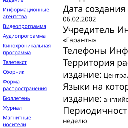
Дата создани
Информационные
агентства
06.02.2002
Видеопрограмма
Учредитель И
Аудиопрограмма
«Гаранты»
Кинохроникальная
Телефоны Инф
программа
Территория р
Телетекст
Сборник
издание:
Центра
Форма
Языки на кот
распространения
издание:
Бюллетень
английс
Журнал
Периодичност
Магнитные
неделю
носители