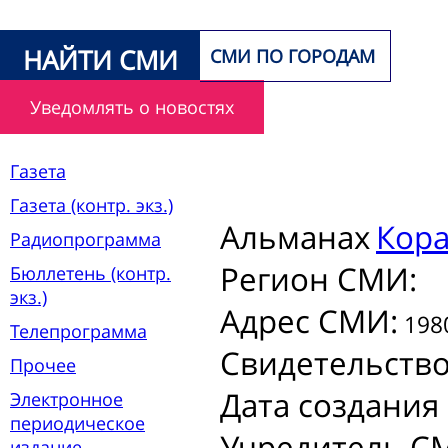
НАЙТИ СМИ
СМИ ПО ГОРОДАМ
Уведомлять о новостях
Газета
Газета (контр. экз.)
Альманах
Кора
Радиопрограмма
Регион СМИ:
Бюллетень (контр.
экз.)
Адрес СМИ:
1980
Телепрограмма
Свидетельств
Прочее
Дата создания
Электронное
периодическое
Учредитель С
издание