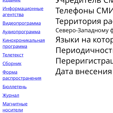
Телефоны СМИ
Информационные
агентства
Территория р
Видеопрограмма
Северо-Западному 
Аудиопрограмма
Языки на кото
Кинохроникальная
программа
Периодичност
Телетекст
Переригистра
Сборник
Дата внесения
Форма
распространения
Бюллетень
Журнал
Магнитные
носители