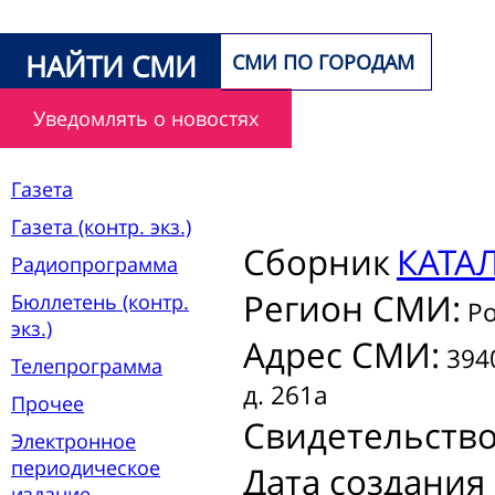
НАЙТИ СМИ
СМИ ПО ГОРОДАМ
Уведомлять о новостях
Газета
Газета (контр. экз.)
Сборник
КАТА
Радиопрограмма
Регион СМИ:
Бюллетень (контр.
Ро
экз.)
Адрес СМИ:
3940
Телепрограмма
д. 261а
Прочее
Свидетельств
Электронное
периодическое
Дата создания
издание