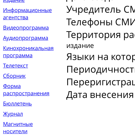
Учредитель С
Информационные
агентства
Телефоны СМИ
Видеопрограмма
Территория р
Аудиопрограмма
издание
Кинохроникальная
Языки на кото
программа
Телетекст
Периодичност
Сборник
Переригистра
Форма
Дата внесения
распространения
Бюллетень
Журнал
Магнитные
носители