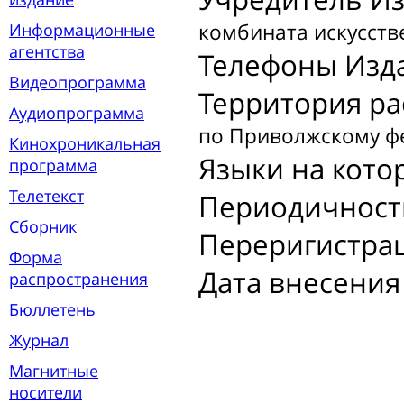
комбината искусств
Информационные
агентства
Телефоны Изд
Видеопрограмма
Территория ра
Аудиопрограмма
по Приволжскому ф
Кинохроникальная
Языки на кото
программа
Телетекст
Периодичност
Сборник
Переригистрац
Форма
Дата внесения 
распространения
Бюллетень
Журнал
Магнитные
носители