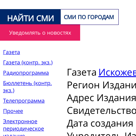
НАЙТИ СМИ
СМИ ПО ГОРОДАМ
Уведомлять о новостях
Газета
Газета (контр. экз.)
Газета
Искоже
Радиопрограмма
Регион Издани
Бюллетень (контр.
экз.)
Адрес Издания
Телепрограмма
Свидетельство
Прочее
Дата создания
Электронное
периодическое
Учредитель Из
издание