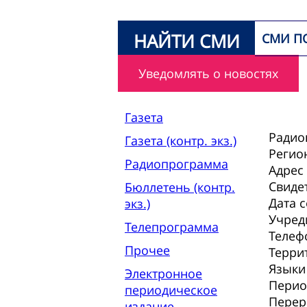
НАЙТИ СМИ
СМИ П
Уведомлять о новостях
Газета
Радио
Газета (контр. экз.)
Регио
Радиопрограмма
Адрес
Свиде
Бюллетень (контр.
Дата 
экз.)
Учред
Телепрограмма
Телеф
Прочее
Терри
Языки
Электронное
Перио
периодическое
Перер
издание