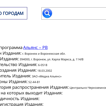
О ГОРОДАМ
программа
Альянс – РВ
н Издания:
г. Воронеж и Воронежская обл.
 Издания:
394000, г. Воронеж, ул. Карла Маркса, д. 114/В
тельство Издания:
6-0518
создания Издания:
18.03.2002
итель Издания:
ЗАО «Медиа Альянс»
оны Издания:
52-44-81
тория распространения Издания:
Центрально-Черноземное
 на которых выходит Издания:
дичность Издания:
игистрация Издания: