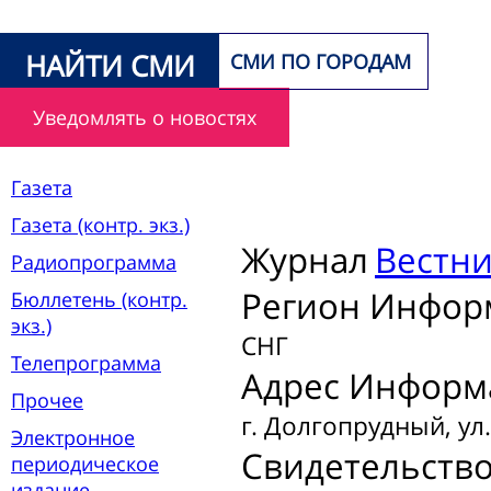
НАЙТИ СМИ
СМИ ПО ГОРОДАМ
Уведомлять о новостях
Газета
Газета (контр. экз.)
Журнал
Вестни
Радиопрограмма
Регион Инфор
Бюллетень (контр.
экз.)
СНГ
Телепрограмма
Адрес Информ
Прочее
г. Долгопрудный, ул.
Электронное
Свидетельств
периодическое
издание