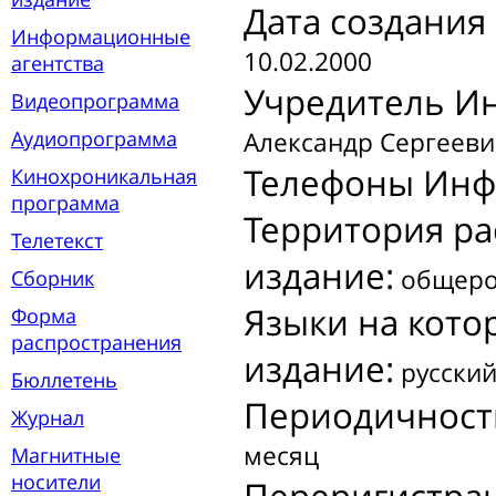
Дата создани
Информационные
10.02.2000
агентства
Учредитель И
Видеопрограмма
Аудиопрограмма
Александр Сергеев
Телефоны Инф
Кинохроникальная
программа
Территория р
Телетекст
издание:
общеро
Сборник
Языки на кот
Форма
распространения
издание:
русски
Бюллетень
Периодичност
Журнал
месяц
Магнитные
носители