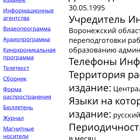
30.05.1995
Информационные
Учредитель И
агентства
Видеопрограмма
Воронежский облас
Аудиопрограмма
переподготовки раб
образованию админ
Кинохроникальная
программа
Телефоны Инф
Телетекст
Территория р
Сборник
издание:
Центра
Форма
распространения
Языки на кот
Бюллетень
издание:
русски
Журнал
Периодичност
Магнитные
носители
в месяц