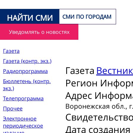
НАЙТИ СМИ
СМИ ПО ГОРОДАМ
Уведомлять о новостях
Газета
Газета (контр. экз.)
Газета
Вестни
Радиопрограмма
Регион Инфор
Бюллетень (контр.
экз.)
Адрес Информ
Телепрограмма
Воронежская обл., г
Прочее
Свидетельств
Электронное
периодическое
Дата создани
издание