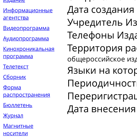
Дата создания
Информационные
агентства
Учредитель Из
Видеопрограмма
Телефоны Изд
Аудиопрограмма
Территория ра
Кинохроникальная
программа
общероссийское из
Телетекст
Языки на кото
Сборник
Периодичност
Форма
Переригистрац
распространения
Бюллетень
Дата внесения 
Журнал
Магнитные
носители