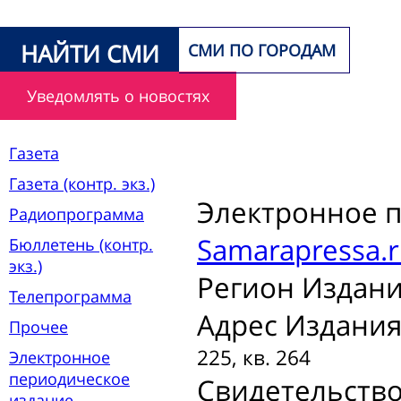
НАЙТИ СМИ
СМИ ПО ГОРОДАМ
Уведомлять о новостях
Газета
Газета (контр. экз.)
Электронное 
Радиопрограмма
Samarapressa.r
Бюллетень (контр.
экз.)
Регион Издани
Телепрограмма
Адрес Издания
Прочее
225, кв. 264
Электронное
периодическое
Свидетельство
издание