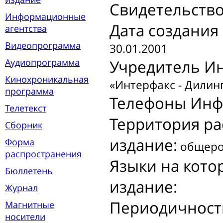
Свидетельств
Информационные
Дата создани
агентства
Видеопрограмма
30.01.2001
Аудиопрограмма
Учредитель И
Кинохроникальная
«Интерфакс - Дилин
программа
Телефоны Инф
Телетекст
Территория р
Сборник
издание:
Форма
общеро
распространения
Языки на кот
Бюллетень
издание:
Журнал
Периодичност
Магнитные
носители