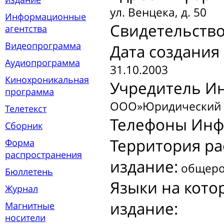
ул. Венцека, д. 50
Информационные
Свидетельств
агентства
Видеопрограмма
Дата создани
Аудиопрограмма
31.10.2003
Кинохроникальная
Учредитель И
программа
ООО»Юридический 
Телетекст
Телефоны Инф
Сборник
Территория р
Форма
распространения
издание:
общеро
Бюллетень
Языки на кот
Журнал
издание:
Магнитные
носители