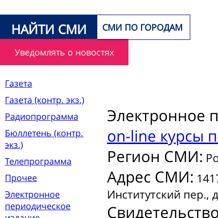
НАЙТИ СМИ
СМИ ПО ГОРОДАМ
Уведомлять о новостях
Газета
Газета (контр. экз.)
Электронное 
Радиопрограмма
on-line курсы 
Бюллетень (контр.
экз.)
Регион СМИ:
Ро
Телепрограмма
Адрес СМИ:
1417
Прочее
Институтский пер., д
Электронное
периодическое
Свидетельств
издание