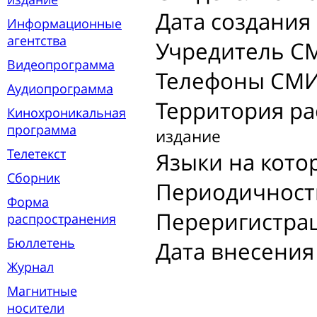
Дата создания
Информационные
агентства
Учредитель С
Видеопрограмма
Телефоны СМИ
Аудиопрограмма
Территория р
Кинохроникальная
программа
издание
Телетекст
Языки на кото
Сборник
Периодичност
Форма
Переригистра
распространения
Бюллетень
Дата внесения
Журнал
Магнитные
носители